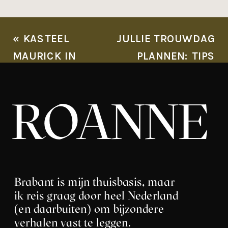
«
KASTEEL
JULLIE TROUWDAG
MAURICK IN
PLANNEN: TIPS
VUGHT: EEN
VOOR EEN
DROOMLOCATIE
ONVERGETELIJKE
ROANNE
VOOR
EN STRESSVRIJE
TROUWCEREMONIES
ERVARING
»
Brabant is mijn thuisbasis, maar
ik reis graag door heel Nederland
(en daarbuiten) om bijzondere
verhalen vast te leggen.