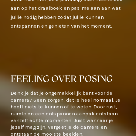
aan op het draaiboek en pas me aan aan wat
jullie nodig hebben zodat jullie kunnen
ontspannen en genieten van het moment.
FEELING OVER POSING
Denk je dat je ongemakkelijk bent voor de
camera? Geen zorgen, dat is heel normaal. Je
hoeft niets te kunnen of te weten. Door rust,
ruimte en een ontspannen aanpak ontstaan
vanzelf echte momenten. Juist wanneer je
jezelf mag zijn, vergeet je de camera en
ontstaan de mooiste beelden.